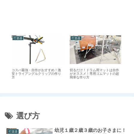
打楽器
打楽器
打
コスパ最強・自作がおすすめ！激
【
切るだけ！ドラム用マットは自作
安トライアングルクリップの作り
譜
がオススメ！専用ゴムマットの超
ス
方
ト
簡単な作り方
の
選び方
幼児１歳２歳３歳のお子さまに！
打楽器