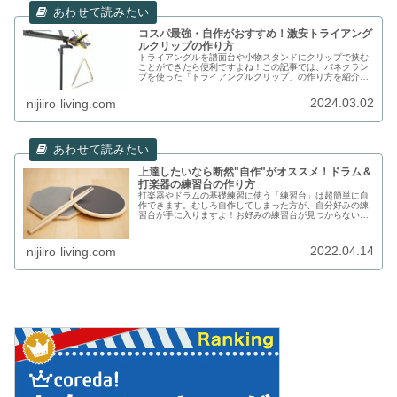
コスパ最強・自作がおすすめ！激安トライアング
ルクリップの作り方
トライアングルを譜面台や小物スタンドにクリップで挟む
ことができたら便利ですよね！この記事では、バネクラン
プを使った「トライアングルクリップ」の作り方を紹介し
ます。安価に高強度なトライアングルクリップを自作する
ことができます！ぜひお試しください。
2024.03.02
nijiiro-living.com
上達したいなら断然"自作"がオススメ！ドラム＆
打楽器の練習台の作り方
打楽器やドラムの基礎練習に使う「練習台」は超簡単に自
作できます。むしろ自作してしまった方が、自分好みの練
習台が手に入りますよ！お好みの練習台が見つからない方
に、おすすめの作り方を紹介します。
2022.04.14
nijiiro-living.com