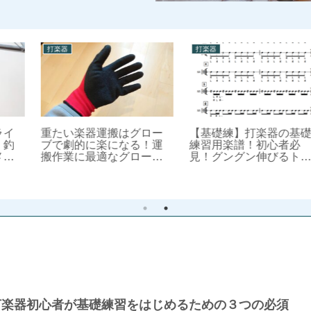
打楽器
打楽器
【基礎練】打楽器の基礎
【決定版】迷ったらこ
練習用楽譜！初心者必
れ！オススメのドラム＆
見！グングン伸びるトレ
打楽器のスティック３選
ーニング＜その２＞
打楽器初心者が基礎練習をはじめるための３つの必須