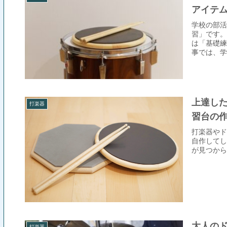
アイテ
学校の部活
習」です。
は「基礎練
事では、学
介します。
上達した
打楽器
習台の
打楽器やド
自作してし
が見つから
大人の
打楽器