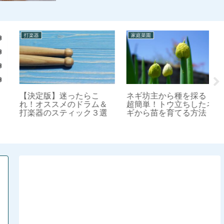
家庭菜園
家庭菜園
家
ネギ坊主から種を採る！
イチゴの収穫後は来年の
子
超簡単！トウ立ちしたネ
苗作り！ランナーを育て
生
ギから苗を育てる方法
て無限ループ栽培
で
う
す
電