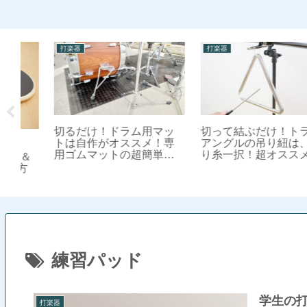
打楽器
打楽器
切って結ぶだけ！トライ
ッ
重たい楽器運搬はグロー
アングルの吊り紐は、釣
専
ブで劇的に楽になる！運
り糸一択！超オススメの
な
搬作業に最適なグローブ
修理方法【保存版】
を紹介
練習パッド
学生の
打楽器