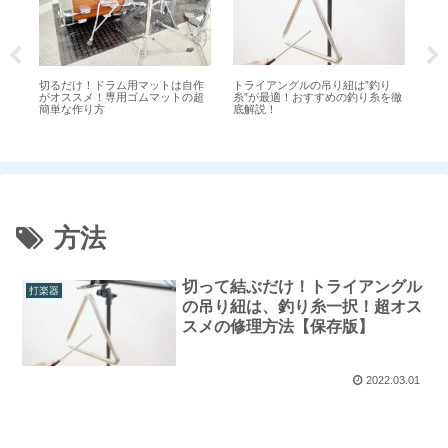
トライアングルの吊り紐は”釣り
ネ
切るだけ！ドラム用マットは自作
ッ
糸”が最適！おすすめの釣り糸を徹
ト
がオススメ！専用ゴムマットの超
す
底解説！
方
簡単な作り方
刈
方法
切って結ぶだけ！トライアングル
打楽器
の吊り紐は、釣り糸一択！超オス
スメの修理方法【保存版】
2022.03.01