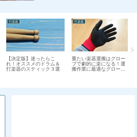
打楽器
打楽器
打
【決定版】迷ったらこ
重たい楽器運搬はグロー
れ！オススメのドラム＆
ブで劇的に楽になる！運
上
打楽器のスティック３選
搬作業に最適なグローブ
作
を紹介
打