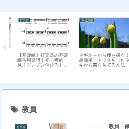
打楽器
家庭菜園
【基礎練】打楽器の基礎
ネギ坊主から種を採る！
ッ
練習用楽譜！初心者必
超簡単！トウ立ちしたネ
専
見！グングン伸びるトレ
ギから苗を育てる方法
な
ーニング＜その１＞
教員
教員・保
打楽器