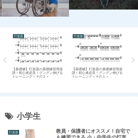
打楽器
打楽器
打
【基礎練】打楽器の基礎練習用楽
【基礎練】打楽器の基礎練習用楽
切
作
譜！初心者必見！グングン伸びる
譜！初心者必見！グングン伸びる
の
超
トレーニング＜その２＞
トレーニング＜その１＞
ス
小学生
教員・保護者にオススメ！自宅で
打楽器
も練習できる 小・中学生の打楽