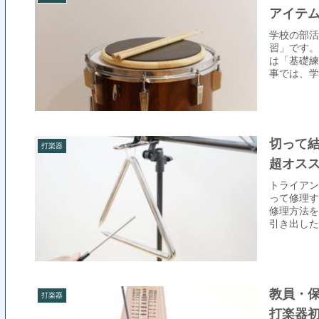
アイテ
学校の部活
習」です。
は「基礎練
事では、学
介します。
切って
打楽器
超オス
トライアン
って修理す
修理方法を
引き出した
ことで、劇
教員・保
打楽器
打楽器