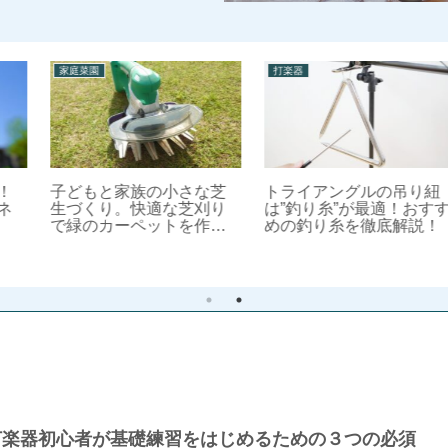
家庭菜園
打楽器
子どもと家族の小さな芝
トライアングルの吊り紐
生づくり。快適な芝刈り
は”釣り糸”が最適！おすす
で緑のカーペットを作ろ
めの釣り糸を徹底解説！
う！小面積の芝生におす
すめのハンディタイプ充
電式芝刈機
打楽器初心者が基礎練習をはじめるための３つの必須