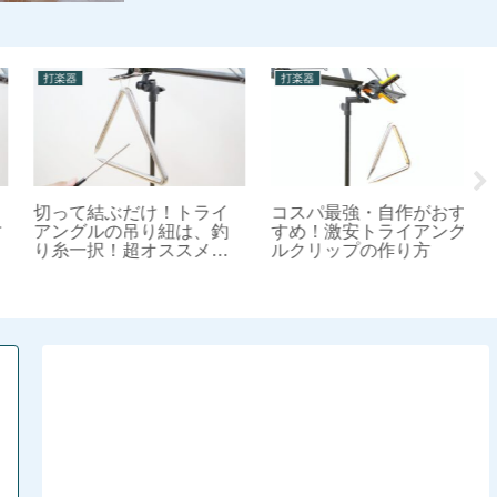
打楽器
打楽器
打
切って結ぶだけ！トライ
コスパ最強・自作がおす
【
アングルの吊り紐は、釣
すめ！激安トライアング
練
り糸一択！超オススメの
ルクリップの作り方
見
修理方法【保存版】
ー