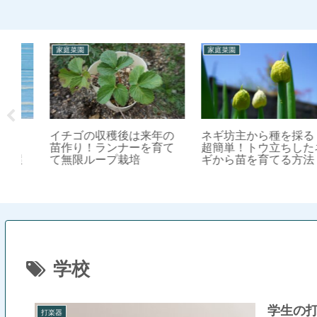
家庭菜園
家庭菜園
イチゴの収穫後は来年の
ネギ坊主から種を採る！
苗作り！ランナーを育て
超簡単！トウ立ちしたネ
＆
て無限ループ栽培
ギから苗を育てる方法
選
学校
学生の
打楽器