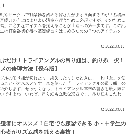
ム！
動やサークルで打楽器を始める皆さんがまず直面するのが「基礎練
基礎力の向上はよりよい演奏を行うために必須ですが、そのために
習」に必要なアイテムを揃えることが上達への第一歩です。この記
生の打楽器初心者へ基礎練習をはじめるための３つのアイテムを紹
2022.03.13
結ぶだけ！トライアングルの吊り紐は、釣り糸一択！
スメの修理方法【保存版】
グルの吊り紐が切れたり、紛失したりしたときは、「釣り糸」を使
ることがオススメです！糸を使った「トライアングルの吊り紐」の
紹介します。せっかくなら、トライアングル本来の響きを最大限に
いですよね！いわば、吊り紐も立派な楽器です。吊り紐もこだわる
的に音が変わるのでぜひ取り入れてみてください。
2022.03.01
護者にオススメ！自宅でも練習できる 小・中学生の
初心者がリズム感を鍛える裏技！