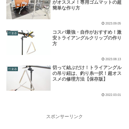
がオススメ！専用ゴムマットの超
簡単な作り方
2023.09.05
コスパ最強・自作がおすすめ！激
打楽器
安トライアングルクリップの作り
方
2023.08.13
切って結ぶだけ！トライアングル
打楽器
の吊り紐は、釣り糸一択！超オス
スメの修理方法【保存版】
2022.03.01
スポンサーリンク