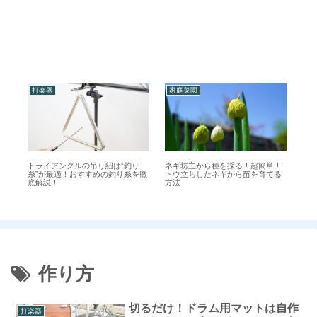
打楽器
家庭菜園
打
楽
トライアングルの吊り紐は”釣り
ネギ坊主から種を採る！超簡単！
コ
る
糸”が最適！おすすめの釣り糸を徹
トウ立ちしたネギから苗を育てる
安
底解説！
方法
方
作り方
切るだけ！ドラム用マットは自作
打楽器