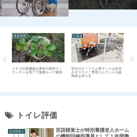
家庭菜園
打楽器
打
楽
イチゴの収穫後は来年の苗作り！
切るだけ！ドラム用マットは自作
【
る
ランナーを育てて無限ループ栽培
がオススメ！専用ゴムマットの超
メ
簡単な作り方
３
トイレ評価
言語聴覚士が特別養護老人ホーム
言語聴覚士
の機能訓練指導員として１年間働