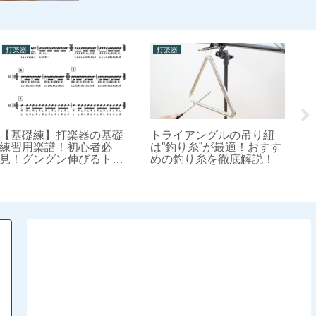
打楽器
打楽器
打
【基礎練】打楽器の基礎
トライアングルの吊り紐
切
練習用楽譜！初心者必
は”釣り糸”が最適！おすす
ア
見！グングン伸びるトレ
めの釣り糸を徹底解説！
り
ーニング＜その１＞
修