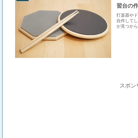
習台の
打楽器やド
自作してし
が見つから
スポン