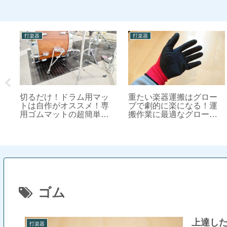
打楽器
打楽器
礎
切るだけ！ドラム用マッ
重たい楽器運搬はグロー
トは自作がオススメ！専
ブで劇的に楽になる！運
レ
用ゴムマットの超簡単な
搬作業に最適なグローブ
作り方
を紹介
ゴム
上達した
打楽器