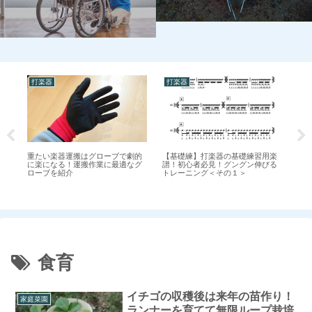
打楽器
打楽器
打
【基礎練】打楽器の基礎練習用楽
切
ス
重たい楽器運搬はグローブで劇的
譜！初心者必見！グングン伸びる
の
ク
に楽になる！運搬作業に最適なグ
トレーニング＜その１＞
ス
ローブを紹介
食育
イチゴの収穫後は来年の苗作り！
家庭菜園
ランナーを育てて無限ループ栽培