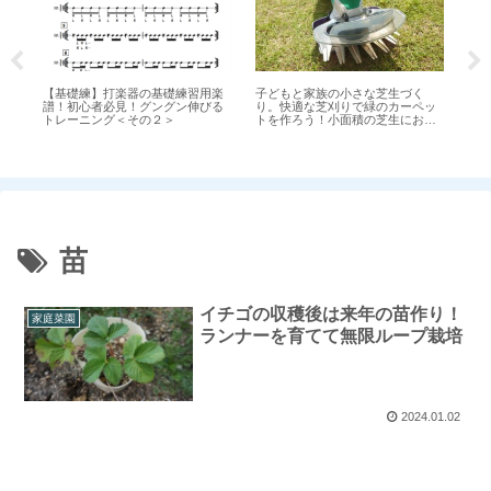
【基礎練】打楽器の基礎練習用楽
子どもと家族の小さな芝生づく
コ
的
譜！初心者必見！グングン伸びる
り。快適な芝刈りで緑のカーペッ
安
グ
トレーニング＜その２＞
トを作ろう！小面積の芝生におす
方
すめのハンディタイプ充電式芝刈
機
苗
イチゴの収穫後は来年の苗作り！
家庭菜園
ランナーを育てて無限ループ栽培
2024.01.02