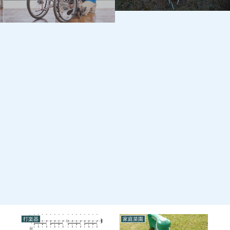
打楽器
家庭菜園
打