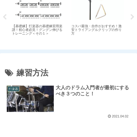
！
【基礎練】打楽器の基礎練習用楽
コスパ最強・自作がおすすめ！激
【
る
譜！初心者必見！グングン伸びる
安トライアングルクリップの作り
譜
トレーニング＜その１＞
方
ト
練習方法
大人のドラム入門者が最初にする
打楽器
べき３つのこと！
2021.04.02