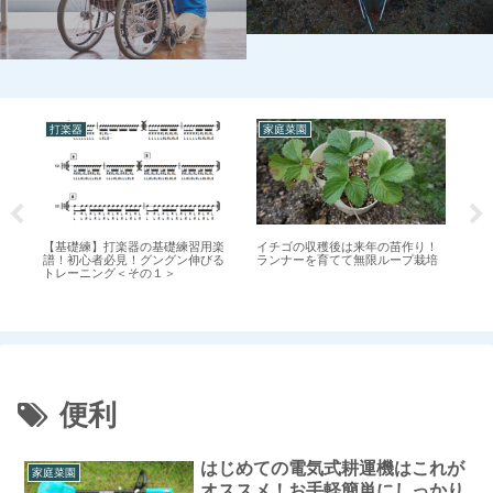
打楽器
家庭菜園
打
【基礎練】打楽器の基礎練習用楽
イチゴの収穫後は来年の苗作り！
切
作
譜！初心者必見！グングン伸びる
ランナーを育てて無限ループ栽培
の
超
トレーニング＜その１＞
ス
便利
はじめての電気式耕運機はこれが
家庭菜園
オススメ！お手軽簡単にしっかり