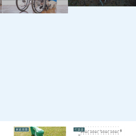
家庭菜園
打楽器
家