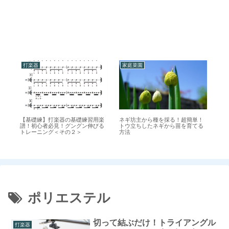
打楽器
家庭菜園
打
ル
【基礎練】打楽器の基礎練習用楽
ネギ坊主から種を採る！超簡単！
切
ス
譜！初心者必見！グングン伸びる
トウ立ちしたネギから苗を育てる
が
トレーニング＜その２＞
方法
簡
ポリエステル
切って結ぶだけ！トライアングル
打楽器